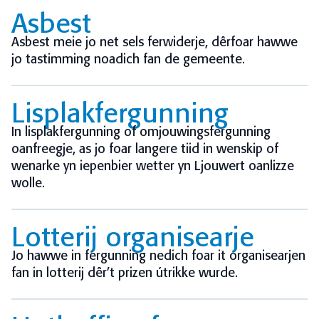
Asbest
Asbest meie jo net sels ferwiderje, dêrfoar hawwe
jo tastimming noadich fan de gemeente.
Lisplakfergunning
In lisplakfergunning of omjouwingsfergunning
oanfreegje, as jo foar langere tiid in wenskip of
wenarke yn iepenbier wetter yn Ljouwert oanlizze
wolle.
Lotterij organisearje
Jo hawwe in fergunning nedich foar it organisearjen
fan in lotterij dêr’t prizen útrikke wurde.