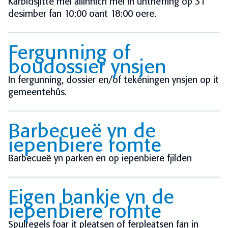
Karbidsjitte mei allinnich mei in ûntheffing op 31
desimber fan 10:00 oant 18:00 oere.
Fergunning of
boudossier ynsjen
In fergunning, dossier en/of tekeningen ynsjen op it
gemeentehûs.
Barbecueë yn de
iepenbiere romte
Barbecueë yn parken en op iepenbiere fjilden
Eigen bankje yn de
iepenbiere romte
Spulregels foar it pleatsen of ferpleatsen fan in