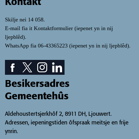
Kontakt
Skilje nei
14 058
.
E-mail fia it
Kontaktformulier
(iepenet yn in nij
ljepblêd)
.
WhatsApp fia
06-43365223
(iepenet yn in nij ljepblêd)
.
Facebook piktogram: sjoch ús Facebook pagina
Twitter piktogram: sjoch ús Twitter pagina
Instagram ikoan: Besjoch ús Instagram pa
LinkedIn ikoan: besjoch ús LinkedIn
Besikersadres
Gemeentehûs
Aldehoustertsjerkhôf 2, 8911 DH, Ljouwert.
Adressen, iepeningstiden ôfspraak meitsje en frije
ynrin
.