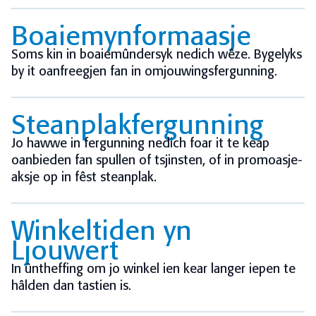
Boaiemynformaasje
Soms kin in boaiemûndersyk nedich wêze. Bygelyks
by it oanfreegjen fan in omjouwingsfergunning.
Steanplakfergunning
Jo hawwe in fergunning nedich foar it te keap
oanbieden fan spullen of tsjinsten, of in promoasje-
aksje op in fêst steanplak.
Winkeltiden yn
Ljouwert
In ûntheffing om jo winkel ien kear langer iepen te
hâlden dan tastien is.