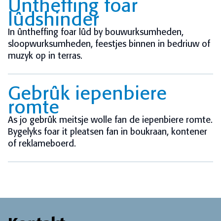
Untheffing foar
lûdshinder
In ûntheffing foar lûd by bouwurksumheden,
sloopwurksumheden, feestjes binnen in bedriuw of
muzyk op in terras.
Gebrûk iepenbiere
romte
As jo gebrûk meitsje wolle fan de iepenbiere romte.
Bygelyks foar it pleatsen fan in boukraan, kontener
of reklameboerd.