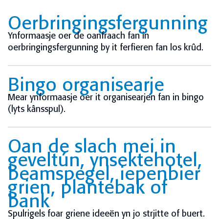
Oerbringingsfergunning
Ynformaasje oer de oanfraach fan in
oerbringingsfergunning by it ferfieren fan los krûd.
Bingo organisearje
Mear ynformaasje oer it organisearjen fan in bingo
(lyts kânsspul).
Oan de slach mei in
geveltún, ynsektehotel,
beamspegel, iepenbier
grien, plantebak of
bank
Spulrigels foar griene ideeën yn jo strjitte of buert.