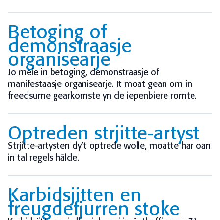
Betoging of
demonstraasje
organisearje
Jo meie in betoging, demonstraasje of
manifestaasje organisearje. It moat gean om in
freedsume gearkomste yn de iepenbiere romte.
Optreden strjitte-artyst
Strjitte-artysten dy’t optrede wolle, moatte har oan
in tal regels hâlde.
Karbidsjitten en
freugdefjurren stoke