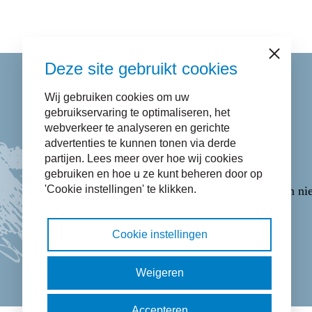
Sluiten
Deze site gebruikt cookies
Wij gebruiken cookies om uw
Contact
gebruikservaring te optimaliseren, het
webverkeer te analyseren en gerichte
advertenties te kunnen tonen via derde
Bel naar
14 058
.
partijen. Lees meer over hoe wij cookies
E-mail via het
Contactformulier
.
gebruiken en hoe u ze kunt beheren door op
'Cookie instellingen' te klikken.
WhatsApp via
06-43365223
(opent in ni
Cookie instellingen
Facebook pictogram: bekijk onze Fac
Twitter pictogram: bekijk onze 
Instagram pictogram: bek
LinkedIn pictogram:
Weigeren
Accepteren