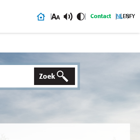
Homepage
Contact
NL
EN
FY
Zoek