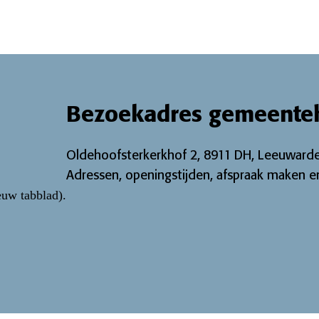
Bezoekadres gemeente
Oldehoofsterkerkhof 2, 8911 DH, Leeuwarde
Adressen, openingstijden, afspraak maken en
euw tabblad)
.
ebook pagina
Twitter pagina
ijk onze Instagram-pagina
 bekijk onze LinkedIn pagina