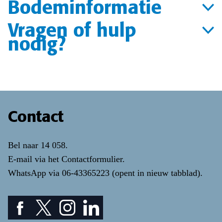
Bodeminformatie
Vragen of hulp
nodig?
Contact
Bel naar
14 058
.
E-mail via het
Contactformulier
.
WhatsApp via
06-43365223
(opent in nieuw tabblad)
.