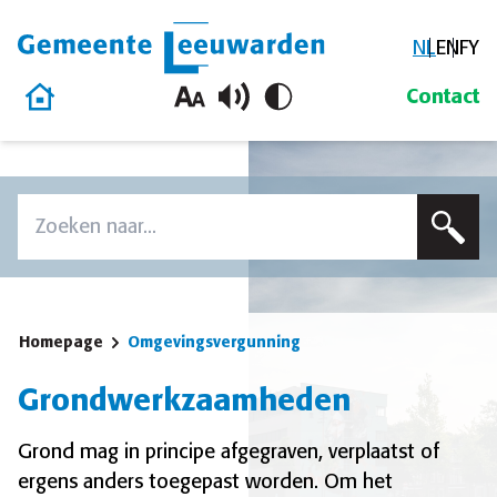
NL
EN
FY
Gemeente Leeuwarden
Homepage
Contact
Overslaan en naar de inhoud gaan
Zoek
Voer een zoekterm in om op deze site te zoeken
Homepage
Omgevingsvergunning
Grondwerkzaamheden
Grond mag in principe afgegraven, verplaatst of
ergens anders toegepast worden. Om het