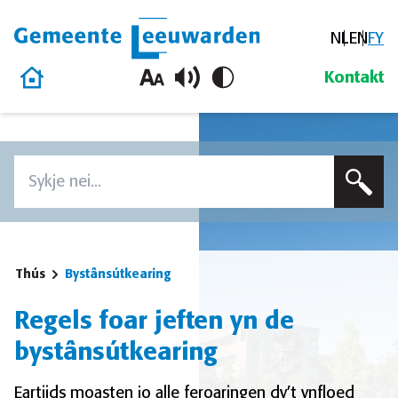
NL
EN
FY
Gemeente Leeuwarden
Thús
Kontakt
Oerslaan en nei de ynhâld gean
Zoeken
Voer in sykterm yn om op dizze side te sykjen
Thús
Bystânsútkearing
Regels foar jeften yn de
bystânsútkearing
Eartiids moasten jo alle feroaringen dy’t ynfloed