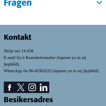
Fragen
Kontakt
Skilje nei
14 058
.
E-mail fia it
Kontaktformulier
(iepenet yn in nij
ljepblêd)
.
WhatsApp fia
06-43365223
(iepenet yn in nij ljepblêd)
.
Facebook piktogram: sjoch ús Facebook pagina
Twitter piktogram: sjoch ús Twitter pagina
Instagram ikoan: Besjoch ús Instagram pa
LinkedIn ikoan: besjoch ús LinkedIn
Besikersadres