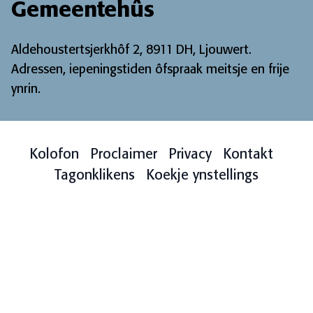
Gemeentehûs
Aldehoustertsjerkhôf 2, 8911 DH, Ljouwert.
Adressen, iepeningstiden ôfspraak meitsje en frije
ynrin
.
Kolofon
Proclaimer
Privacy
Kontakt
Tagonklikens
Koekje ynstellings