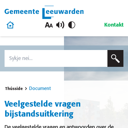
Gemeente Leeuwarden
Thús
Kontakt
Oerslaan en nei de ynhâld gean
Zoeken
Voer in sykterm yn om op dizze side te sykjen
Document
Thússide
Veelgestelde vragen
bijstandsuitkering
De veelgestelde vragen en antwoorden over de