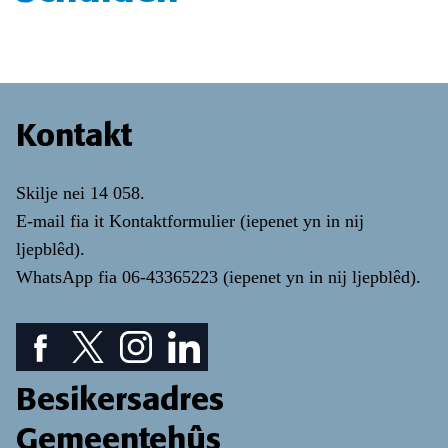
Kontakt
Skilje nei
14 058
.
E-mail fia it
Kontaktformulier
(iepenet yn in nij
ljepblêd)
.
WhatsApp fia
06-43365223
(iepenet yn in nij ljepblêd)
.
Facebook piktogram: sjoch ús Facebook pagina
Twitter piktogram: sjoch ús Twitter pagina
Instagram ikoan: Besjoch ús Instagram pa
LinkedIn ikoan: besjoch ús LinkedIn
Besikersadres
Gemeentehûs