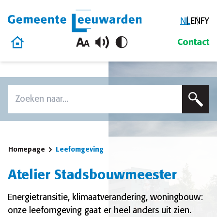
NL
EN
FY
Gemeente Leeuwarden
Homepage
Contact
Overslaan en naar de inhoud gaan
Zoek
Voer een zoekterm in om op deze site te zoeken
Homepage
Leefomgeving
Atelier Stadsbouwmeester
Energietransitie, klimaatverandering, woningbouw:
onze leefomgeving gaat er heel anders uit zien.