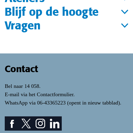
Blijf op de hoogte
Vragen
Contact
Bel naar
14 058
.
E-mail via het
Contactformulier
.
WhatsApp via
06-43365223
(opent in nieuw tabblad)
.