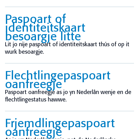
Paspoart of
identiteitskaart
besoargje litte
Lit jo nije paspoart of identiteitskaart thús of op it
wurk besoargje.
Flechtlingepaspoart
oanfreegje
Paspoart oanfreegje as jo yn Nederlân wenje en de
flechtlingestatus hawwe.
Frjemdlingepaspoart
oanfreegje