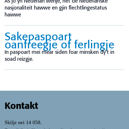
As jo yn Nederlân wenje, net de Nederlânske
nasjonaliteit hawwe en gjin flechtlingestatus
hawwe
Sakepaspoart
oanfreegje of ferlingje
In paspoart mei mear siden foar minsken dy’t in
soad reizgje.
Kontakt
Skilje nei
14 058
.