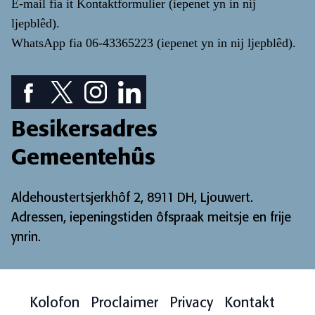
E-mail fia it
Kontaktformulier
(iepenet yn in nij
ljepblêd)
.
WhatsApp fia
06-43365223
(iepenet yn in nij ljepblêd)
.
Facebook piktogram: sjoch ús Facebook pagina
Twitter piktogram: sjoch ús Twitter pagina
Instagram ikoan: Besjoch ús Instagram pa
LinkedIn ikoan: besjoch ús LinkedIn
Besikersadres
Gemeentehûs
Aldehoustertsjerkhôf 2, 8911 DH, Ljouwert.
Adressen, iepeningstiden ôfspraak meitsje en frije
ynrin
.
Kolofon
Proclaimer
Privacy
Kontakt