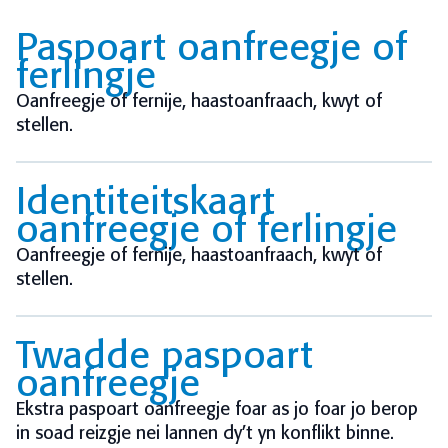
Paspoart oanfreegje of
ferlingje
Oanfreegje of fernije, haastoanfraach, kwyt of
stellen.
Identiteitskaart
oanfreegje of ferlingje
Oanfreegje of fernije, haastoanfraach, kwyt of
stellen.
Twadde paspoart
oanfreegje
Ekstra paspoart oanfreegje foar as jo foar jo berop
in soad reizgje nei lannen dy’t yn konflikt binne.