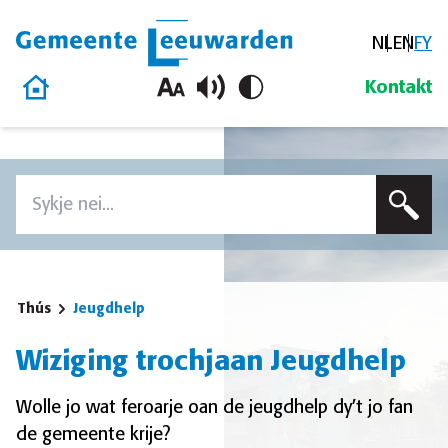
NL
EN
FY
Gemeente Leeuwarden
Thús
Kontakt
Oerslaan en nei de ynhâld gean
Zoeken
Voer in sykterm yn om op dizze side te sykjen
Thús
Jeugdhelp
Wiziging trochjaan Jeugdhelp
Wolle jo wat feroarje oan de jeugdhelp dy’t jo fan
de gemeente krije?