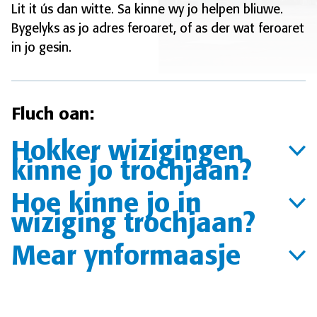
Lit it ús dan witte. Sa kinne wy jo helpen bliuwe.
Bygelyks as jo adres feroaret, of as der wat feroaret
in jo gesin.
Fluch oan:
Hokker wizigingen
kinne jo trochjaan?
Hoe kinne jo in
wiziging trochjaan?
Mear ynformaasje