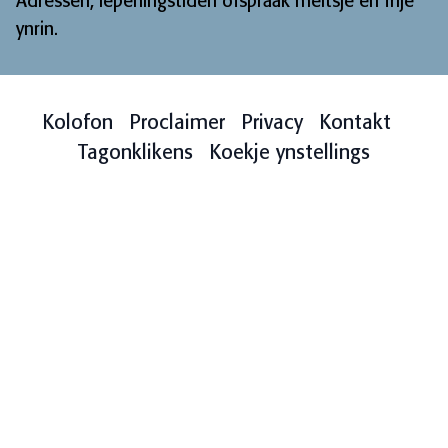
Adressen, iepeningstiden ôfspraak meitsje en frije
ynrin
.
Kolofon
Proclaimer
Privacy
Kontakt
Tagonklikens
Koekje ynstellings