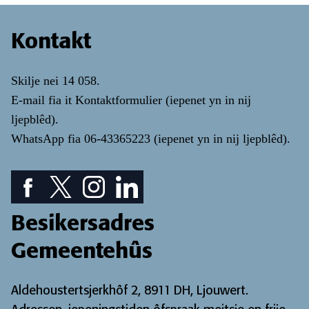
Kontakt
Skilje nei
14 058
.
E-mail fia it
Kontaktformulier
(iepenet yn in nij
ljepblêd)
.
WhatsApp fia
06-43365223
(iepenet yn in nij ljepblêd)
.
Facebook piktogram: sjoch ús Facebook pagina
Twitter piktogram: sjoch ús Twitter pagina
Instagram ikoan: Besjoch ús Instagram pa
LinkedIn ikoan: besjoch ús LinkedIn
Besikersadres
Gemeentehûs
Aldehoustertsjerkhôf 2, 8911 DH, Ljouwert.