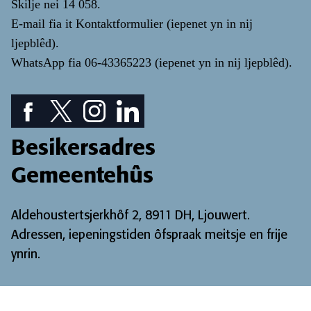
Skilje nei
14 058
.
E-mail fia it
Kontaktformulier
(iepenet yn in nij
ljepblêd)
.
WhatsApp fia
06-43365223
(iepenet yn in nij ljepblêd)
.
Facebook piktogram: sjoch ús Facebook pagina
Twitter piktogram: sjoch ús Twitter pagina
Instagram ikoan: Besjoch ús Instagram pa
LinkedIn ikoan: besjoch ús LinkedIn
Besikersadres
Gemeentehûs
Aldehoustertsjerkhôf 2, 8911 DH, Ljouwert.
Adressen, iepeningstiden ôfspraak meitsje en frije
ynrin
.