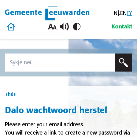
NL
EN
FY
Gemeente Leeuwarden
Thús
Kontakt
Oerslaan en nei de ynhâld gean
Zoeken
Voer in sykterm yn om op dizze side te sykjen
Thús
Dalo wachtwoord herstel
Please enter your email address.
You will receive a link to create a new password via