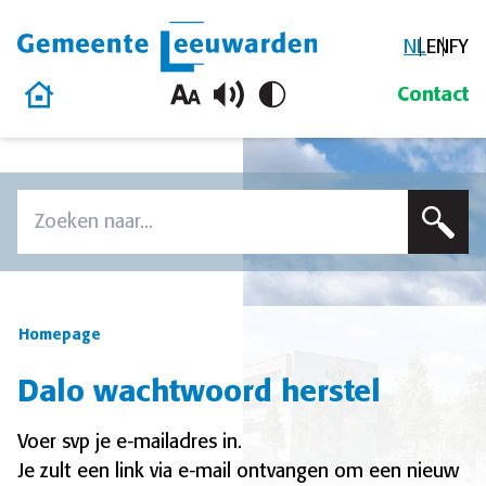
NL
EN
FY
Gemeente Leeuwarden
Homepage
Contact
Overslaan en naar de inhoud gaan
Zoek
Voer een zoekterm in om op deze site te zoeken
Homepage
Dalo wachtwoord herstel
Voer svp je e-mailadres in.
Je zult een link via e-mail ontvangen om een nieuw