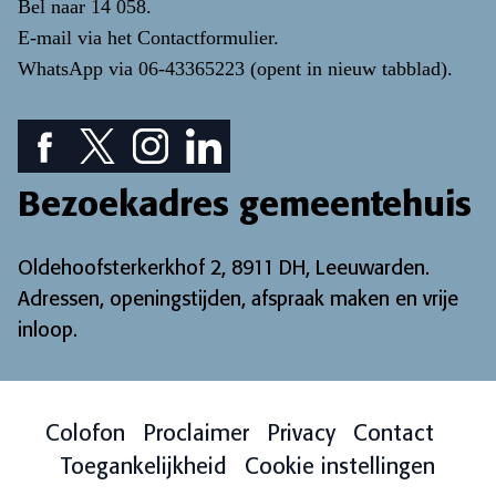
Bel naar
14 058
.
E-mail via het
Contactformulier
.
WhatsApp via
06-43365223
(opent in nieuw tabblad)
.
Facebook pictogram: bekijk onze Facebook pagina
Twitter pictogram: bekijk onze Twitter pagina
Instagram pictogram: bekijk onze Instagr
LinkedIn pictogram: bekijk onze Lin
Bezoekadres gemeentehuis
Oldehoofsterkerkhof 2, 8911 DH, Leeuwarden.
Adressen, openingstijden, afspraak maken en vrije
inloop
.
Colofon
Proclaimer
Privacy
Contact
Toegankelijkheid
Cookie instellingen