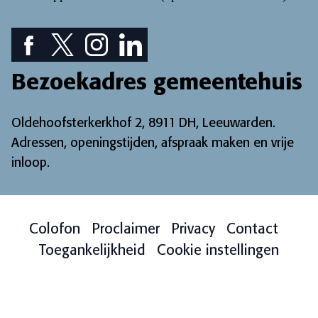
Facebook pictogram: bekijk onze Facebook pagina
Twitter pictogram: bekijk onze Twitter pagina
Instagram pictogram: bekijk onze Instagr
LinkedIn pictogram: bekijk onze Lin
Bezoekadres gemeentehuis
Oldehoofsterkerkhof 2, 8911 DH, Leeuwarden.
Adressen, openingstijden, afspraak maken en vrije
inloop
.
Colofon
Proclaimer
Privacy
Contact
Toegankelijkheid
Cookie instellingen