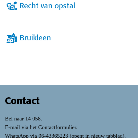
Recht van opstal
Bruikleen
Contact
Bel naar
14 058
.
E-mail via het
Contactformulier
.
WhatsApp via
06-43365223
(opent in nieuw tabblad)
.