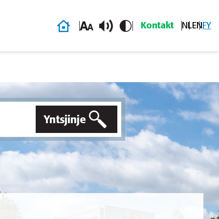
Thús
Kontakt
NL
EN
FY
Yntsjinje