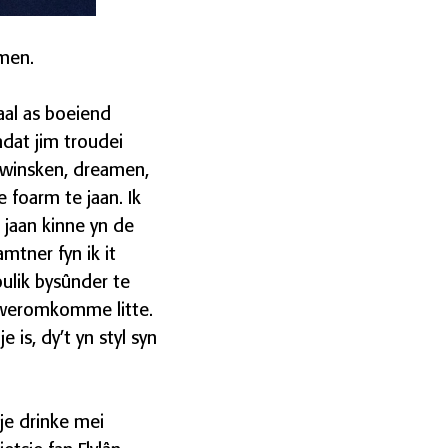
mmen.
aal as boeiend
adat jim troudei
im winsken, dreamen,
 foarm te jaan. Ik
l jaan kinne yn de
mtner fyn ik it
oulik bysûnder te
k weromkomme litte.
 is, dy’t yn styl syn
sje drinke mei