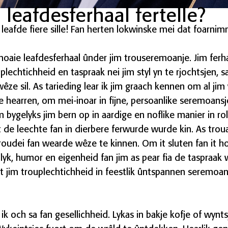
 leafdesferhaal fertelle?
leafde fiere sille! Fan herten lokwinske mei dat foarni
 moaie leafdesferhaal ûnder jim trouseremoanje. Jim ferh
echtichheid en taspraak nei jim styl yn te rjochtsjen, s
 wêze sil. As tarieding lear ik jim graach kennen om al j
e hearren, om mei-inoar in fijne, persoanlike seremoansje
m bygelyks jim bern op in aardige en noflike manier in ro
 de leechte fan in dierbere ferwurde wurde kin. As troua
roudei fan wearde wêze te kinnen. Om it sluten fan it h
olyk, humor en eigenheid fan jim as pear fia de taspraa
t jim trouplechtichheid in feestlik ûntspannen seremoanje
d ik och sa fan gesellichheid. Lykas in bakje kofje of wynt