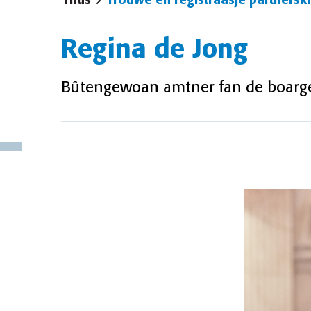
Thús
Trouwe en registraasje partnersk
Regina de Jong
Bûtengewoan amtner fan de boargerl