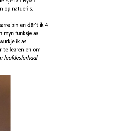
etsje fan Flylân
 op natueriis.
arre bin en dêr’t ik 4
n myn funksje as
urkje ik as
er te learen en om
im leafdesferhaal