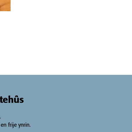
tehûs
.
n frije ynrin
.