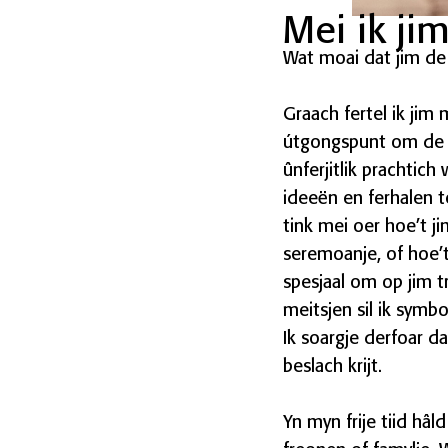
Mei ik jim
Wat moai dat jim de 
Graach fertel ik jim
útgongspunt om de pl
ûnferjitlik prachtich
ideeën en ferhalen t
tink mei oer hoe’t ji
seremoanje, of hoe’t
spesjaal om op jim t
meitsjen sil ik symb
Ik soargje derfoar da
beslach krijt.
Yn myn frije tiid hâl