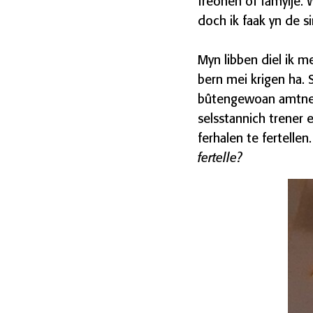
freonen of famylje. 
doch ik faak yn de 
Myn libben diel ik me
bern mei krigen ha. 
bûtengewoan amtner f
selsstannich trener 
ferhalen te fertellen.
fertelle?