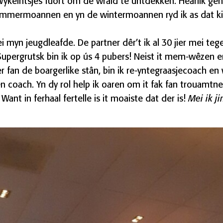
Wykeintsjes fuort om de wrâld te ûntdekken. Hearlik geni
simmermoannen en yn de wintermoannen ryd ik as dat kin
i myn jeugdleafde. De partner dêr’t ik al 30 jier mei tege
Supergrutsk bin ik op ús 4 pubers! Neist it mem-wêzen e
an de boargerlike stân, bin ik re-yntegraasjecoach en w
en coach. Yn dy rol help ik oaren om it fak fan trouamtn
 Want in ferhaal fertelle is it moaiste dat der is!
Mei ik j