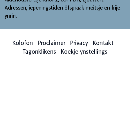
Adressen, iepeningstiden ôfspraak meitsje en frije
ynrin
.
Kolofon
Proclaimer
Privacy
Kontakt
Tagonklikens
Koekje ynstellings