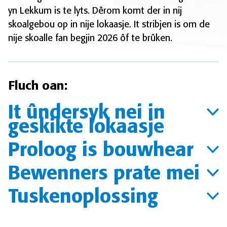
yn Lekkum is te lyts. Dêrom komt der in nij
skoalgebou op in nije lokaasje. It stribjen is om de
nije skoalle fan begjin 2026 ôf te brûken.
Fluch oan:
It ûndersyk nei in
geskikte lokaasje
Proloog is bouwhear
Bewenners prate mei
Tuskenoplossing