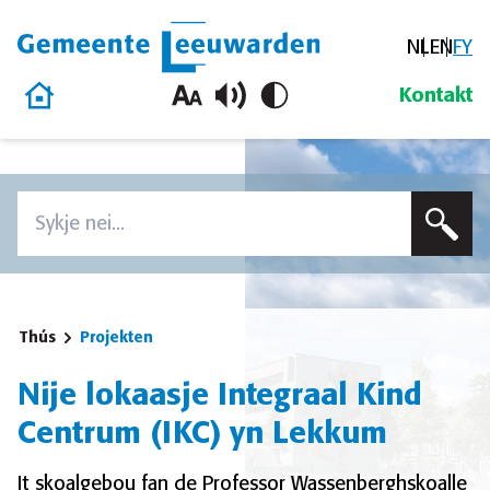
NL
EN
FY
Gemeente Leeuwarden
Thús
Kontakt
Oerslaan en nei de ynhâld gean
Zoeken
Voer in sykterm yn om op dizze side te sykjen
Thús
Projekten
Nije lokaasje Integraal Kind
Centrum (IKC) yn Lekkum
It skoalgebou fan de Professor Wassenberghskoalle