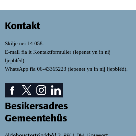
Kontakt
Skilje nei
14 058
.
E-mail fia it
Kontaktformulier
(iepenet yn in nij
ljepblêd)
.
WhatsApp fia
06-43365223
(iepenet yn in nij ljepblêd)
.
Facebook piktogram: sjoch ús Facebook pagina
Twitter piktogram: sjoch ús Twitter pagina
Instagram ikoan: Besjoch ús Instagram pa
LinkedIn ikoan: besjoch ús LinkedIn
Besikersadres
Gemeentehûs
Aldehoustertsjerkhôf 2, 8911 DH, Ljouwert.