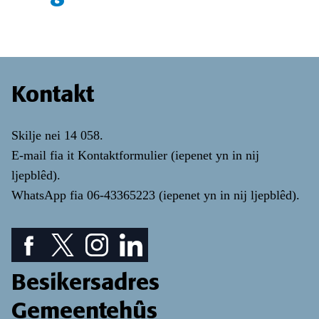
Kontakt
Skilje nei
14 058
.
E-mail fia it
Kontaktformulier
(iepenet yn in nij
ljepblêd)
.
WhatsApp fia
06-43365223
(iepenet yn in nij ljepblêd)
.
Facebook piktogram: sjoch ús Facebook pagina
Twitter piktogram: sjoch ús Twitter pagina
Instagram ikoan: Besjoch ús Instagram pa
LinkedIn ikoan: besjoch ús LinkedIn
Besikersadres
Gemeentehûs