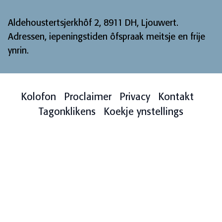
Aldehoustertsjerkhôf 2, 8911 DH, Ljouwert.
Adressen, iepeningstiden ôfspraak meitsje en frije
ynrin
.
Kolofon
Proclaimer
Privacy
Kontakt
Tagonklikens
Koekje ynstellings