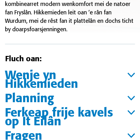
kombinearret modern wenkomfort mei de natoer
fan Fryslân. Hikkemieden leit oan ’e rân fan
Wurdum, mei de rêst fan it plattelân en dochs ticht
by doarpsfoarsjenningen.
Fluch oan:
Wenje yn
Hikkemieden
Planning
Ferkeap frije kavels
op It Eilân
Fragen