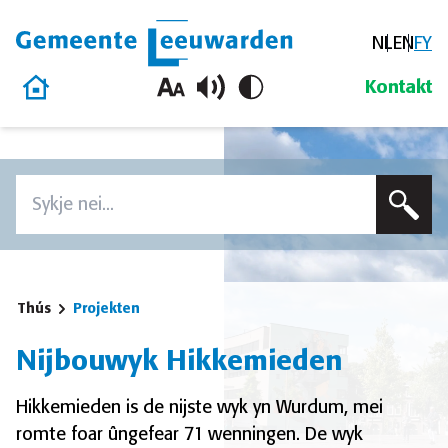
NL
EN
FY
Gemeente Leeuwarden
Thús
Kontakt
Oerslaan en nei de ynhâld gean
Zoeken
Voer in sykterm yn om op dizze side te sykjen
Thús
Projekten
Nijbouwyk Hikkemieden
Hikkemieden is de nijste wyk yn Wurdum, mei
romte foar ûngefear 71 wenningen. De wyk