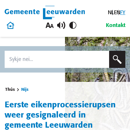
NL
EN
FY
Gemeente Leeuwarden
Thús
Kontakt
Oerslaan en nei de ynhâld gean
Zoeken
Voer in sykterm yn om op dizze side te sykjen
Thús
Nijs
Eerste eikenprocessierupsen
weer gesignaleerd in
gemeente Leeuwarden