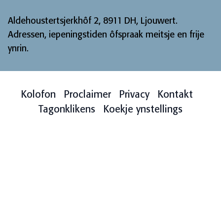
Aldehoustertsjerkhôf 2, 8911 DH, Ljouwert.
Adressen, iepeningstiden ôfspraak meitsje en frije
ynrin
.
Kolofon
Proclaimer
Privacy
Kontakt
Tagonklikens
Koekje ynstellings