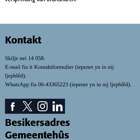
Kontakt
Skilje nei
14 058
.
E-mail fia it
Kontaktformulier
(iepenet yn in nij
ljepblêd)
.
WhatsApp fia
06-43365223
(iepenet yn in nij ljepblêd)
.
Facebook piktogram: sjoch ús Facebook pagina
Twitter piktogram: sjoch ús Twitter pagina
Instagram ikoan: Besjoch ús Instagram pa
LinkedIn ikoan: besjoch ús LinkedIn
Besikersadres
Gemeentehûs