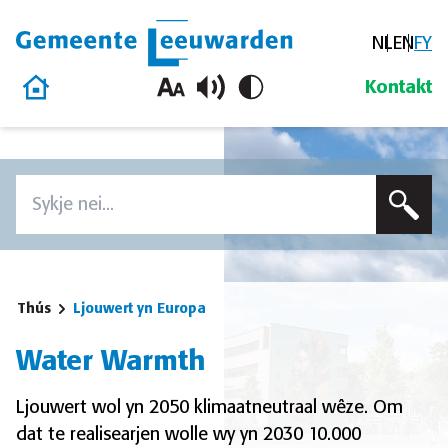
NL
EN
FY
Gemeente Leeuwarden
Thús
Kontakt
Oerslaan en nei de ynhâld gean
Zoeken
Voer in sykterm yn om op dizze side te sykjen
Thús
Ljouwert yn Europa
Water Warmth
Ljouwert wol yn 2050 klimaatneutraal wêze. Om
dat te realisearjen wolle wy yn 2030 10.000