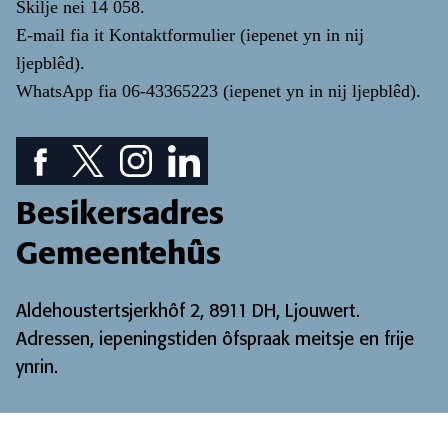
Skilje nei
14 058
.
E-mail fia it
Kontaktformulier
(iepenet yn in nij
ljepblêd)
.
WhatsApp fia
06-43365223
(iepenet yn in nij ljepblêd)
.
Facebook piktogram: sjoch ús Facebook pagina
Twitter piktogram: sjoch ús Twitter pagina
Instagram ikoan: Besjoch ús Instagram pa
LinkedIn ikoan: besjoch ús LinkedIn
Besikersadres
Gemeentehûs
Aldehoustertsjerkhôf 2, 8911 DH, Ljouwert.
Adressen, iepeningstiden ôfspraak meitsje en frije
ynrin
.