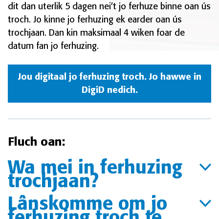
dit dan uterlik 5 dagen nei’t jo ferhuze binne oan ús
troch. Jo kinne jo ferhuzing ek earder oan ús
trochjaan. Dan kin maksimaal 4 wiken foar de
datum fan jo ferhuzing.
Jou digitaal jo ferhuzing troch. Jo hawwe in
DigiD nedich.
Fluch oan:
Wa mei in ferhuzing
trochjaan?
Lânskomme om jo
ferhuzing troch te