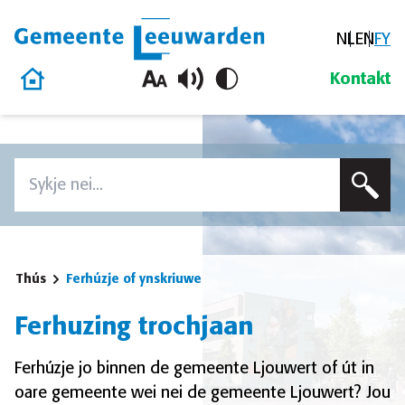
NL
EN
FY
Gemeente Leeuwarden
Thús
Kontakt
Oerslaan en nei de ynhâld gean
Zoeken
Voer in sykterm yn om op dizze side te sykjen
Thús
Ferhúzje of ynskriuwe
Ferhuzing trochjaan
Ferhúzje jo binnen de gemeente Ljouwert of út in
oare gemeente wei nei de gemeente Ljouwert? Jou