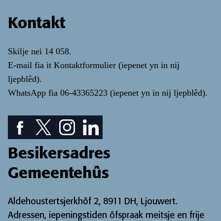
Kontakt
Skilje nei
14 058
.
E-mail fia it
Kontaktformulier
(iepenet yn in nij
ljepblêd)
.
WhatsApp fia
06-43365223
(iepenet yn in nij ljepblêd)
.
Facebook piktogram: sjoch ús Facebook pagina
Twitter piktogram: sjoch ús Twitter pagina
Instagram ikoan: Besjoch ús Instagram pa
LinkedIn ikoan: besjoch ús LinkedIn
Besikersadres
Gemeentehûs
Aldehoustertsjerkhôf 2, 8911 DH, Ljouwert.
Adressen, iepeningstiden ôfspraak meitsje en frije