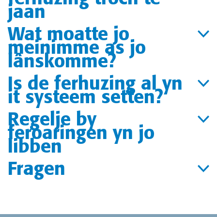
jaan
Wat moatte jo
meinimme as jo
lânskomme?
Is de ferhuzing al yn
it systeem setten?
Regelje by
feroaringen yn jo
libben
Fragen