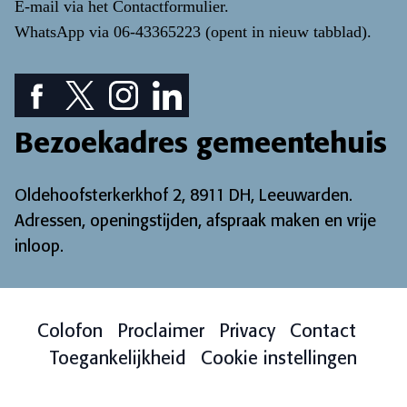
E-mail via het
Contactformulier
.
WhatsApp via
06-43365223
(opent in nieuw tabblad)
.
Facebook pictogram: bekijk onze Facebook pagina
Twitter pictogram: bekijk onze Twitter pagina
Instagram pictogram: bekijk onze Instagr
LinkedIn pictogram: bekijk onze Lin
Bezoekadres gemeentehuis
Oldehoofsterkerkhof 2, 8911 DH, Leeuwarden.
Adressen, openingstijden, afspraak maken en vrije
inloop
.
Colofon
Proclaimer
Privacy
Contact
Toegankelijkheid
Cookie instellingen