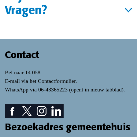
Vragen?
Contact
Bel naar
14 058
.
E-mail via het
Contactformulier
.
WhatsApp via
06-43365223
(opent in nieuw tabblad)
.
Facebook pictogram: bekijk onze Facebook pagina
Twitter pictogram: bekijk onze Twitter pagina
Instagram pictogram: bekijk onze Instagr
LinkedIn pictogram: bekijk onze Lin
Bezoekadres gemeentehuis