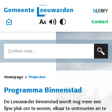
NL
EN
FY
Gemeente Leeuwarden
Homepage
Contact
Overslaan en naar de inhoud gaan
Zoek
Voer een zoekterm in om op deze site te zoeken
Homepage
Projecten
Programma Binnenstad
De Leeuwarder binnenstad wordt nog meer een
fijne plek om te wonen, elkaar te ontmoeten en te