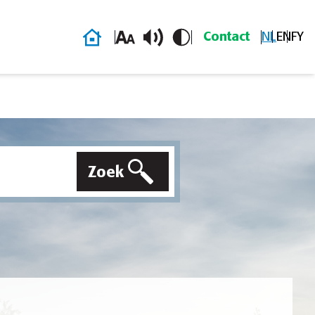
Homepage
Contact
NL
EN
FY
Zoek