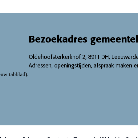
Bezoekadres gemeente
Oldehoofsterkerkhof 2, 8911 DH, Leeuwarde
Adressen, openingstijden, afspraak maken en
euw tabblad)
.
ebook pagina
Twitter pagina
ijk onze Instagram-pagina
 bekijk onze LinkedIn pagina