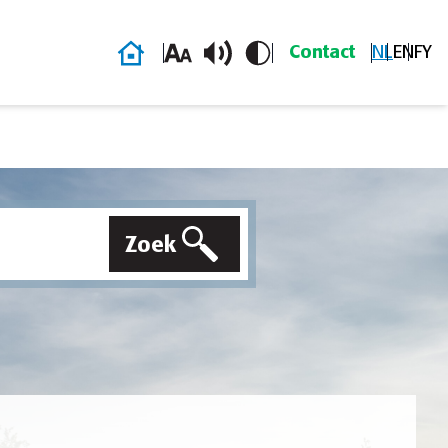
Homepage
Contact
NL
EN
FY
Zoek