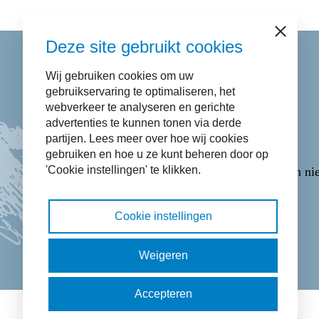
Sluiten
Deze site gebruikt cookies
Wij gebruiken cookies om uw
Contact
gebruikservaring te optimaliseren, het
webverkeer te analyseren en gerichte
advertenties te kunnen tonen via derde
Bel naar
14 058
.
partijen. Lees meer over hoe wij cookies
E-mail via het
Contactformulier
.
gebruiken en hoe u ze kunt beheren door op
'Cookie instellingen' te klikken.
WhatsApp via
06-43365223
(opent in ni
Cookie instellingen
Facebook pictogram: bekijk onze Fac
Twitter pictogram: bekijk onze 
Instagram pictogram: bek
LinkedIn pictogram:
Weigeren
Accepteren