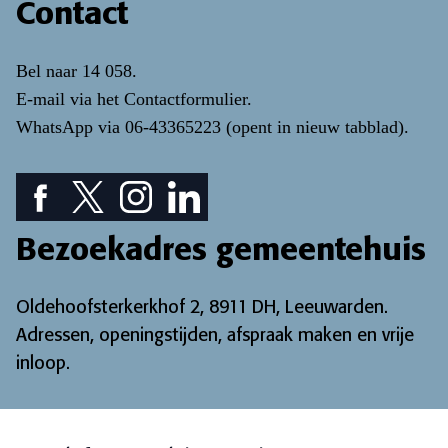
Contact
Bel naar
14 058
.
E-mail via het
Contactformulier
.
WhatsApp via
06-43365223
(opent in nieuw tabblad)
.
Facebook pictogram: bekijk onze Facebook pagina
Twitter pictogram: bekijk onze Twitter pagina
Instagram pictogram: bekijk onze Instagr
LinkedIn pictogram: bekijk onze Lin
Bezoekadres gemeentehuis
Oldehoofsterkerkhof 2, 8911 DH, Leeuwarden.
Adressen, openingstijden, afspraak maken en vrije
inloop
.