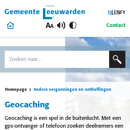
NL
EN
FY
Gemeente Leeuwarden
Homepage
Contact
Overslaan en naar de inhoud gaan
Zoek
Voer een zoekterm in om op deze site te zoeken
Homepage
Andere vergunningen en ontheffingen
Geocaching
Geocaching is een spel in de buitenlucht. Met een
gps-ontvanger of telefoon zoeken deelnemers een