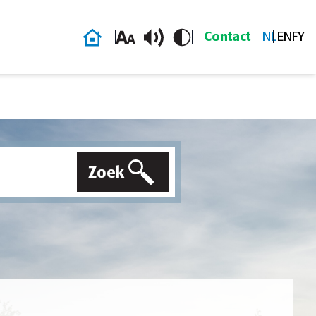
Homepage
Contact
NL
EN
FY
Zoek