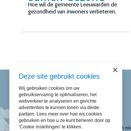
Hoe wil de gemeente Leeuwarden de
gezondheid van inwoners verbeteren.
Sluiten
Deze site gebruikt cookies
Wij gebruiken cookies om uw
Contact
gebruikservaring te optimaliseren, het
webverkeer te analyseren en gerichte
advertenties te kunnen tonen via derde
Bel naar
14 058
.
partijen. Lees meer over hoe wij cookies
E-mail via het
Contactformulier
.
gebruiken en hoe u ze kunt beheren door op
'Cookie instellingen' te klikken.
WhatsApp via
06-43365223
(opent in ni