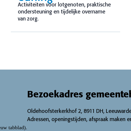
Activiteiten voor lotgenoten, praktische
ondersteuning en tijdelijke overname
van zorg.
Bezoekadres gemeente
Oldehoofsterkerkhof 2, 8911 DH, Leeuwarde
Adressen, openingstijden, afspraak maken en
euw tabblad)
.