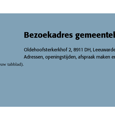
Bezoekadres gemeente
Oldehoofsterkerkhof 2, 8911 DH, Leeuwarde
Adressen, openingstijden, afspraak maken en
euw tabblad)
.
ebook pagina
Twitter pagina
ijk onze Instagram-pagina
 bekijk onze LinkedIn pagina