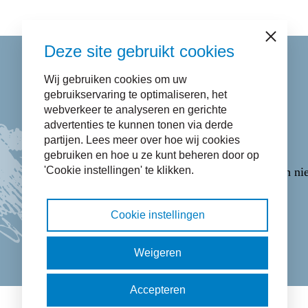
Sluiten
Deze site gebruikt cookies
Wij gebruiken cookies om uw
Contact
gebruikservaring te optimaliseren, het
webverkeer te analyseren en gerichte
advertenties te kunnen tonen via derde
Bel naar
14 058
.
partijen. Lees meer over hoe wij cookies
E-mail via het
Contactformulier
.
gebruiken en hoe u ze kunt beheren door op
'Cookie instellingen' te klikken.
WhatsApp via
06-43365223
(opent in ni
Cookie instellingen
Facebook pictogram: bekijk onze Fac
Twitter pictogram: bekijk onze 
Instagram pictogram: bek
LinkedIn pictogram:
Weigeren
Accepteren