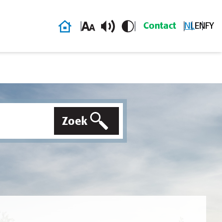
Homepage
Contact
NL
EN
FY
Zoek