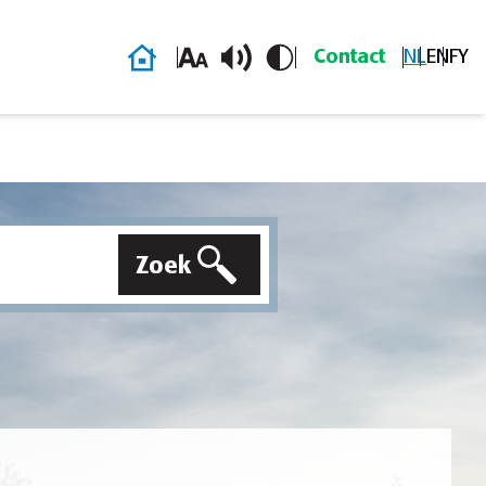
Homepage
Contact
NL
EN
FY
Zoek