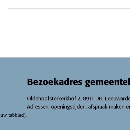
Bezoekadres gemeente
Oldehoofsterkerkhof 2, 8911 DH, Leeuwarde
Adressen, openingstijden, afspraak maken en
euw tabblad)
.