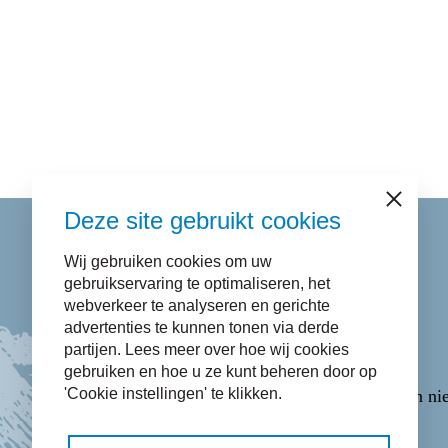
Sluiten
Deze site gebruikt cookies
Wij gebruiken cookies om uw
Contact
gebruikservaring te optimaliseren, het
webverkeer te analyseren en gerichte
advertenties te kunnen tonen via derde
Bel naar
14 058
.
partijen. Lees meer over hoe wij cookies
E-mail via het
Contactformulier
.
gebruiken en hoe u ze kunt beheren door op
'Cookie instellingen' te klikken.
WhatsApp via
06-43365223
(opent in ni