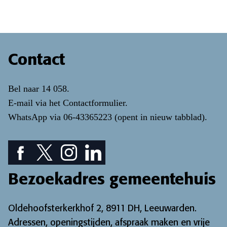
Contact
Bel naar
14 058
.
E-mail via het
Contactformulier
.
WhatsApp via
06-43365223
(opent in nieuw tabblad)
.
Facebook pictogram: bekijk onze Facebook pagina
Twitter pictogram: bekijk onze Twitter pagina
Instagram pictogram: bekijk onze Instagr
LinkedIn pictogram: bekijk onze Lin
Bezoekadres gemeentehuis
Oldehoofsterkerkhof 2, 8911 DH, Leeuwarden.
Adressen, openingstijden, afspraak maken en vrije