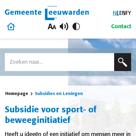
NL
EN
FY
Gemeente Leeuwarden
Homepage
Contact
Overslaan en naar de inhoud gaan
Zoek
Voer een zoekterm in om op deze site te zoeken
Homepage
Subsidies en Leningen
Subsidie voor sport- of
beweeginitiatief
Heeft u ideeën of een initiatief om mensen meer in