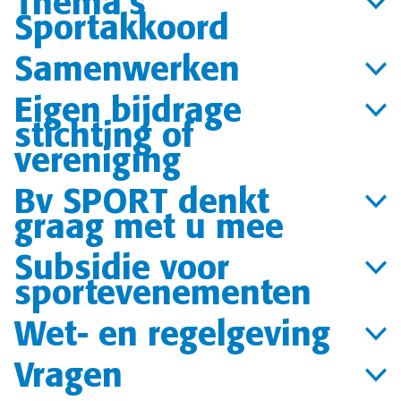
Thema's
Sportakkoord
Samenwerken
Eigen bijdrage
stichting of
vereniging
Bv SPORT denkt
graag met u mee
Subsidie voor
sportevenementen
Wet- en regelgeving
Vragen