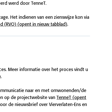
seerd werd door TenneT.
nzage. Het indienen van een zienswijze kon via
nd (RVO)
(opent in nieuw tabblad)
.
ces. Meer informatie over het proces vindt u
)
.
n communicatie naar en met omwonenden/de
nden op de projectwebsite van
TenneT
(opent
oor de nieuwsbrief over Vierverlaten-Ens en