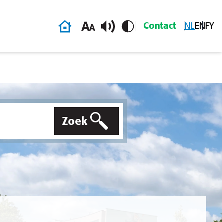
Homepage
Contact
NL
EN
FY
Zoek