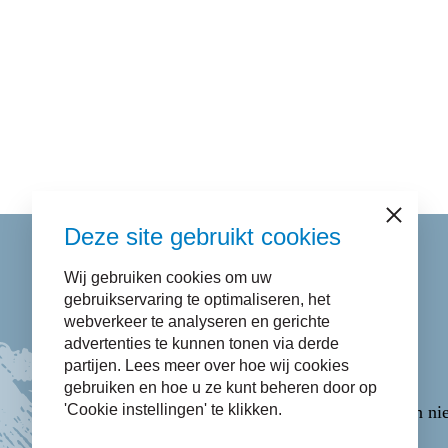
Sluiten
Deze site gebruikt cookies
Wij gebruiken cookies om uw
Contact
gebruikservaring te optimaliseren, het
webverkeer te analyseren en gerichte
advertenties te kunnen tonen via derde
Bel naar
14 058
.
partijen. Lees meer over hoe wij cookies
E-mail via het
Contactformulier
.
gebruiken en hoe u ze kunt beheren door op
'Cookie instellingen' te klikken.
WhatsApp via
06-43365223
(opent in ni