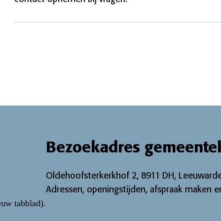
Bezoekadres gemeente
Oldehoofsterkerkhof 2, 8911 DH, Leeuwarde
Adressen, openingstijden, afspraak maken en
euw tabblad)
.