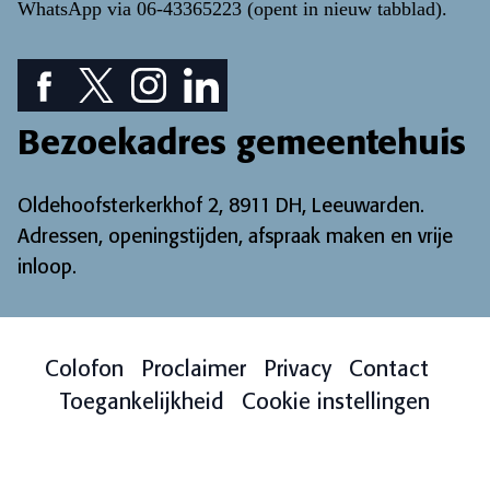
WhatsApp via
06-43365223
(opent in nieuw tabblad)
.
Facebook pictogram: bekijk onze Facebook pagina
Twitter pictogram: bekijk onze Twitter pagina
Instagram pictogram: bekijk onze Instagr
LinkedIn pictogram: bekijk onze Lin
Bezoekadres gemeentehuis
Oldehoofsterkerkhof 2, 8911 DH, Leeuwarden.
Adressen, openingstijden, afspraak maken en vrije
inloop
.
Colofon
Proclaimer
Privacy
Contact
Toegankelijkheid
Cookie instellingen