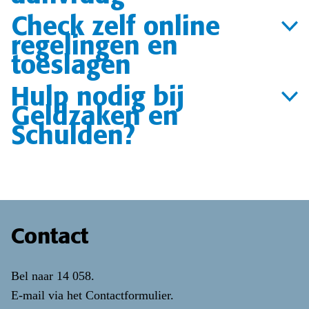
Check zelf online
regelingen en
toeslagen
Hulp nodig bij
Geldzaken en
Schulden?
Contact
Bel naar
14 058
.
E-mail via het
Contactformulier
.