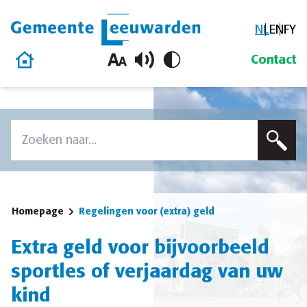
NL
EN
FY
Gemeente Leeuwarden
Homepage
Contact
Overslaan en naar de inhoud gaan
Zoek
Voer een zoekterm in om op deze site te zoeken
Homepage
Regelingen voor (extra) geld
Extra geld voor bijvoorbeeld
sportles of verjaardag van uw
kind