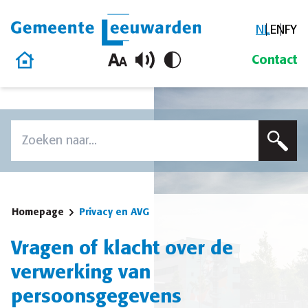
NL
EN
FY
Gemeente Leeuwarden
Homepage
Contact
Overslaan en naar de inhoud gaan
Zoek
Voer een zoekterm in om op deze site te zoeken
Homepage
Privacy en AVG
Vragen of klacht over de
verwerking van
persoonsgegevens