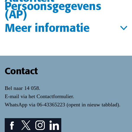
Persoonsgegevens
(AP)
Meer informatie
Contact
Bel naar
14 058
.
E-mail via het
Contactformulier
.
WhatsApp via
06-43365223
(opent in nieuw tabblad)
.