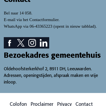
Bel naar
14 058
.
E-mail via het
Contactformulier
.
WhatsApp via
06-43365223
(opent in nieuw tabblad)
.
Facebook pictogram: bekijk onze Facebook pagina
Twitter pictogram: bekijk onze Twitter pagina
Instagram pictogram: bekijk onze Instagr
LinkedIn pictogram: bekijk onze Lin
Bezoekadres gemeentehuis
Oldehoofsterkerkhof 2, 8911 DH, Leeuwarden.
Adressen, openingstijden, afspraak maken en vrije
inloop
.
Colofon
Proclaimer
Privacy
Contact