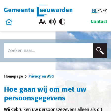
NL
EN
FY
Gemeente Leeuwarden
Homepage
Contact
Overslaan en naar de inhoud gaan
Zoek
Voer een zoekterm in om op deze site te zoeken
Homepage
Privacy en AVG
Hoe gaan wij om met uw
persoonsgegevens
Wij gebruiken uw persoonsgegevens alleen als dit