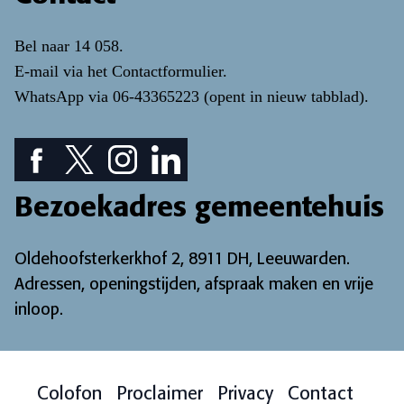
Bel naar
14 058
.
E-mail via het
Contactformulier
.
WhatsApp via
06-43365223
(opent in nieuw tabblad)
.
Facebook pictogram: bekijk onze Facebook pagina
Twitter pictogram: bekijk onze Twitter pagina
Instagram pictogram: bekijk onze Instagr
LinkedIn pictogram: bekijk onze Lin
Bezoekadres gemeentehuis
Oldehoofsterkerkhof 2, 8911 DH, Leeuwarden.
Adressen, openingstijden, afspraak maken en vrije
inloop
.
Colofon
Proclaimer
Privacy
Contact