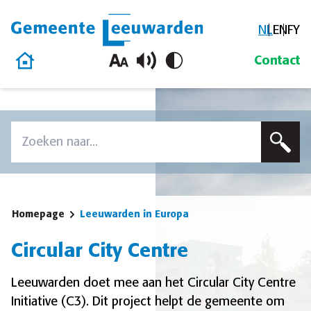
NL
EN
FY
Gemeente Leeuwarden
Homepage
Contact
Overslaan en naar de inhoud gaan
Zoek
Voer een zoekterm in om op deze site te zoeken
Homepage
Leeuwarden in Europa
Circular City Centre
Leeuwarden doet mee aan het Circular City Centre
Initiative (C3). Dit project helpt de gemeente om