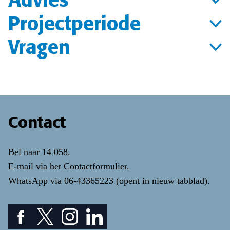
Projectperiode
Vragen
Contact
Bel naar
14 058
.
E-mail via het
Contactformulier
.
WhatsApp via
06-43365223
(opent in nieuw tabblad)
.