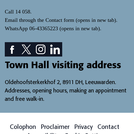
Call
14 058
.
Email through the
Contact form
(opens in new tab)
.
WhatsApp
06-43365223
(opens in new tab)
.
Facebook icon: View our Facebook page
Twitter icon: View our Twitter page
Instagram icon: View our Instagram page
LinkedIn icon: View our LinkedIn pa
Town Hall visiting address
Oldehoofsterkerkhof 2, 8911 DH, Leeuwarden.
Addresses, opening hours, making an appointment
and free walk-in
.
Colophon
Proclaimer
Privacy
Contact