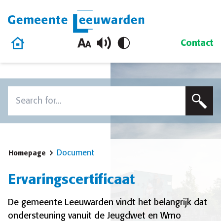
Gemeente Leeuwarden
Home
Contact
Skip to content
Search
To search this site, enter a search term
Document
Homepage
Ervaringscertificaat
De gemeente Leeuwarden vindt het belangrijk dat
ondersteuning vanuit de Jeugdwet en Wmo