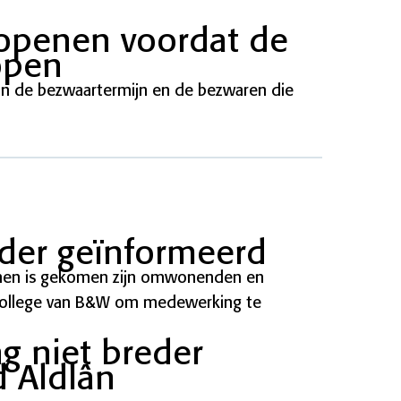
 openen voordat de
open
van de bezwaartermijn en de bezwaren die
rder geïnformeerd
nnen is gekomen zijn omwonenden en
t College van B&W om medewerking te
g niet breder
d Aldlân