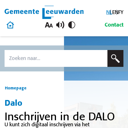
NL
EN
FY
Gemeente Leeuwarden
Homepage
Contact
Overslaan en naar de inhoud gaan
Zoek
Voer een zoekterm in om op deze site te zoeken
Homepage
Dalo
Inschrijven in de DALO
U kunt zich digitaal inschrijven via het