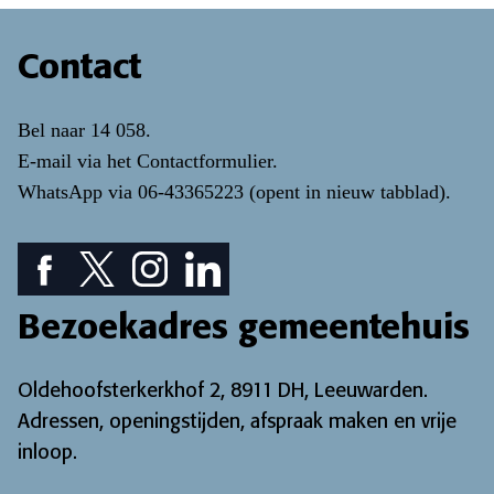
Contact
Bel naar
14 058
.
E-mail via het
Contactformulier
.
WhatsApp via
06-43365223
(opent in nieuw tabblad)
.
Facebook pictogram: bekijk onze Facebook pagina
Twitter pictogram: bekijk onze Twitter pagina
Instagram pictogram: bekijk onze Instagr
LinkedIn pictogram: bekijk onze Lin
Bezoekadres gemeentehuis
Oldehoofsterkerkhof 2, 8911 DH, Leeuwarden.
Adressen, openingstijden, afspraak maken en vrije
inloop
.