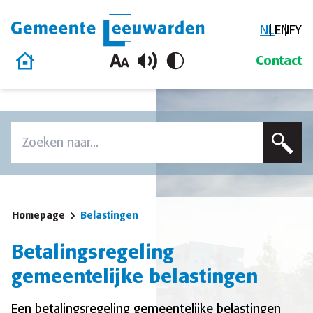
NL
EN
FY
Gemeente Leeuwarden
Homepage
Contact
Overslaan en naar de inhoud gaan
Zoek
Voer een zoekterm in om op deze site te zoeken
Homepage
Belastingen
Betalingsregeling
gemeentelijke belastingen
Een betalingsregeling gemeentelijke belastingen