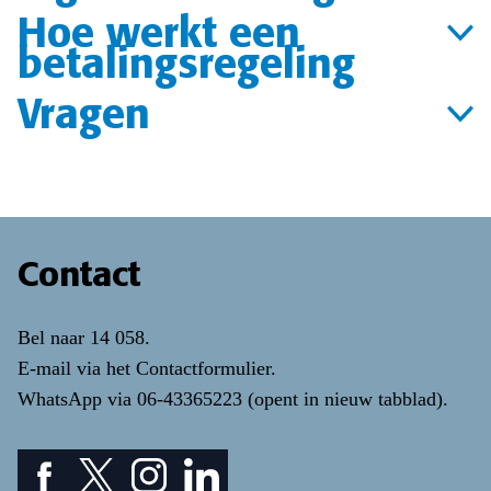
Hoe werkt een
betalingsregeling
Vragen
Contact
Bel naar
14 058
.
E-mail via het
Contactformulier
.
WhatsApp via
06-43365223
(opent in nieuw tabblad)
.