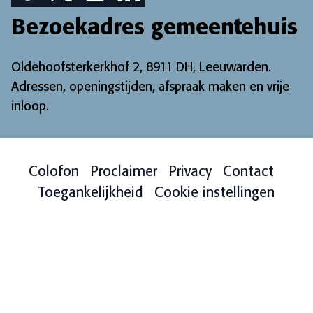
Facebook pictogram: bekijk onze Facebook pagina
Twitter pictogram: bekijk onze Twitter pagina
Instagram pictogram: bekijk onze Instagr
LinkedIn pictogram: bekijk onze Lin
Bezoekadres gemeentehuis
Oldehoofsterkerkhof 2, 8911 DH, Leeuwarden.
Adressen, openingstijden, afspraak maken en vrije
inloop
.
Colofon
Proclaimer
Privacy
Contact
Toegankelijkheid
Cookie instellingen