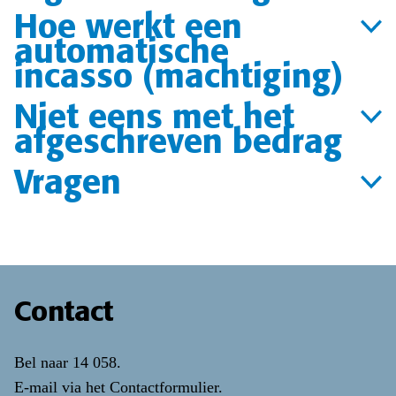
Hoe werkt een
automatische
incasso (machtiging)
Niet eens met het
afgeschreven bedrag
Vragen
Contact
Bel naar
14 058
.
E-mail via het
Contactformulier
.