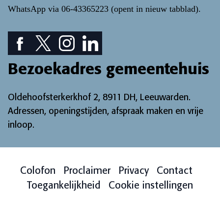
WhatsApp via
06-43365223
(opent in nieuw tabblad)
.
Facebook pictogram: bekijk onze Facebook pagina
Twitter pictogram: bekijk onze Twitter pagina
Instagram pictogram: bekijk onze Instagr
LinkedIn pictogram: bekijk onze Lin
Bezoekadres gemeentehuis
Oldehoofsterkerkhof 2, 8911 DH, Leeuwarden.
Adressen, openingstijden, afspraak maken en vrije
inloop
.
Colofon
Proclaimer
Privacy
Contact
Toegankelijkheid
Cookie instellingen