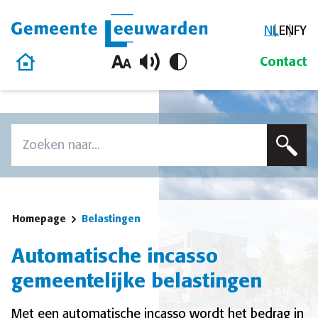
NL
EN
FY
Gemeente Leeuwarden
Homepage
Contact
Overslaan en naar de inhoud gaan
Zoek
Voer een zoekterm in om op deze site te zoeken
Homepage
Belastingen
Automatische incasso
gemeentelijke belastingen
Met een automatische incasso wordt het bedrag in