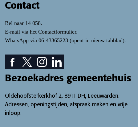
Contact
Bel naar
14 058
.
E-mail via het
Contactformulier
.
WhatsApp via
06-43365223
(opent in nieuw tabblad)
.
Facebook pictogram: bekijk onze Facebook pagina
Twitter pictogram: bekijk onze Twitter pagina
Instagram pictogram: bekijk onze Instagr
LinkedIn pictogram: bekijk onze Lin
Bezoekadres gemeentehuis
Oldehoofsterkerkhof 2, 8911 DH, Leeuwarden.
Adressen, openingstijden, afspraak maken en vrije
inloop
.