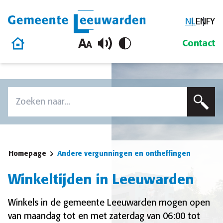
NL
EN
FY
Gemeente Leeuwarden
Homepage
Contact
Overslaan en naar de inhoud gaan
Zoek
Voer een zoekterm in om op deze site te zoeken
Homepage
Andere vergunningen en ontheffingen
Winkeltijden in Leeuwarden
Winkels in de gemeente Leeuwarden mogen open
van maandag tot en met zaterdag van 06:00 tot