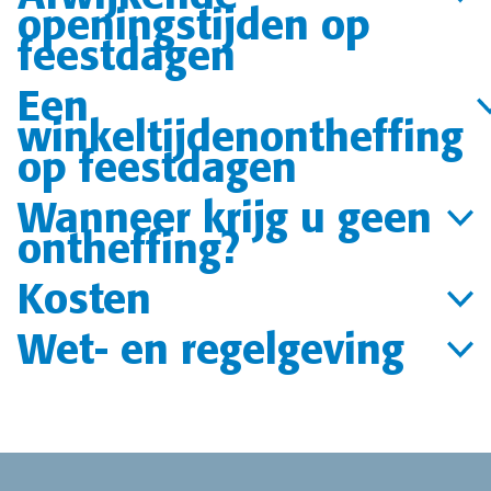
openingstijden op
feestdagen
Een
winkeltijdenontheffing
op feestdagen
Wanneer krijg u geen
ontheffing?
Kosten
Wet- en regelgeving