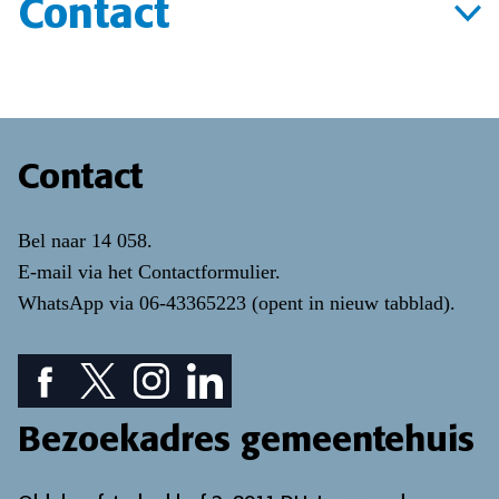
Contact
Contact
Bel naar
14 058
.
E-mail via het
Contactformulier
.
WhatsApp via
06-43365223
(opent in nieuw tabblad)
.
Facebook pictogram: bekijk onze Facebook pagina
Twitter pictogram: bekijk onze Twitter pagina
Instagram pictogram: bekijk onze Instagr
LinkedIn pictogram: bekijk onze Lin
Bezoekadres gemeentehuis