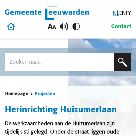
NL
EN
FY
Gemeente Leeuwarden
Homepage
Contact
Overslaan en naar de inhoud gaan
Zoek
Voer een zoekterm in om op deze site te zoeken
Homepage
Projecten
Herinrichting Huizumerlaan
De werkzaamheden aan de Huizumerlaan zijn
tijdelijk stilgelegd. Onder de straat liggen oude