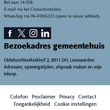
Bel naar
14 058
.
E-mail via het
Contactformulier
.
WhatsApp via
06-43365223
(opent in nieuw tabblad)
.
Facebook pictogram: bekijk onze Facebook pagina
Twitter pictogram: bekijk onze Twitter pagina
Instagram pictogram: bekijk onze Instagr
LinkedIn pictogram: bekijk onze Lin
Bezoekadres gemeentehuis
Oldehoofsterkerkhof 2, 8911 DH, Leeuwarden.
Adressen, openingstijden, afspraak maken en vrije
inloop
.
Colofon
Proclaimer
Privacy
Contact
Toegankelijkheid
Cookie instellingen