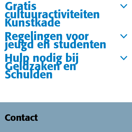
Gratis
cultuuractiviteiten
Kunstkade
Regelingen voor
jeugd en studenten
Hulp nodig bij
Geldzaken en
Schulden
Contact