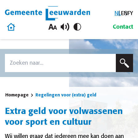
NL
EN
FY
Gemeente Leeuwarden
Homepage
Contact
Overslaan en naar de inhoud gaan
Zoek
Voer een zoekterm in om op deze site te zoeken
Homepage
Regelingen voor (extra) geld
Extra geld voor volwassenen
voor sport en cultuur
Wij willen graag dat iedereen mee kan doen aan