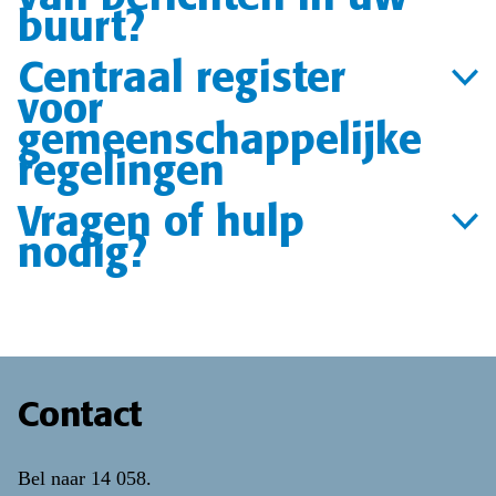
buurt?
Centraal register
voor
gemeenschappelijke
regelingen
Vragen of hulp
nodig?
Contact
Bel naar
14 058
.