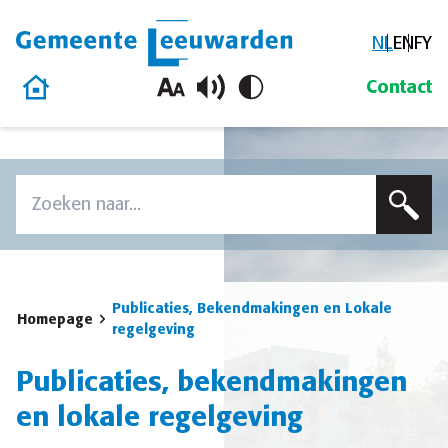
NL
EN
FY
Gemeente Leeuwarden
Homepage
Contact
Overslaan en naar de inhoud gaan
Zoek
Voer een zoekterm in om op deze site te zoeken
Publicaties, Bekendmakingen en Lokale
Homepage
regelgeving
Publicaties, bekendmakingen
en lokale regelgeving