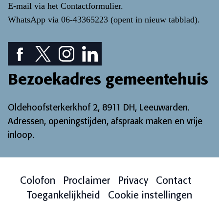
E-mail via het
Contactformulier
.
WhatsApp via
06-43365223
(opent in nieuw tabblad)
.
Facebook pictogram: bekijk onze Facebook pagina
Twitter pictogram: bekijk onze Twitter pagina
Instagram pictogram: bekijk onze Instagr
LinkedIn pictogram: bekijk onze Lin
Bezoekadres gemeentehuis
Oldehoofsterkerkhof 2, 8911 DH, Leeuwarden.
Adressen, openingstijden, afspraak maken en vrije
inloop
.
Colofon
Proclaimer
Privacy
Contact
Toegankelijkheid
Cookie instellingen