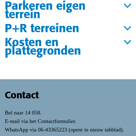
Parkeren eigen
terrein
P+R terreinen
Kosten en
plattegronden
Contact
Bel naar
14 058
.
E-mail via het
Contactformulier
.
WhatsApp via
06-43365223
(opent in nieuw tabblad)
.