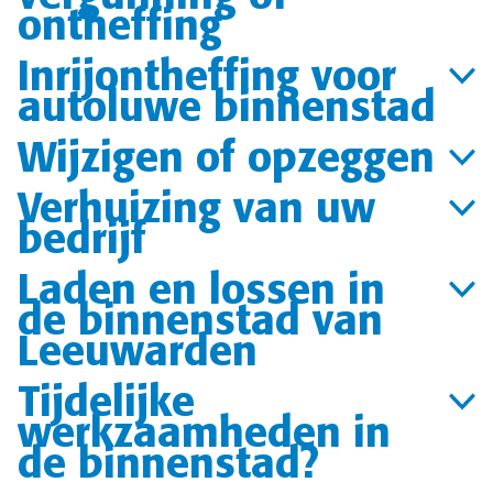
ontheffing
Inrijontheffing voor
autoluwe binnenstad
Wijzigen of opzeggen
Verhuizing van uw
bedrijf
Laden en lossen in
de binnenstad van
Leeuwarden
Tijdelijke
werkzaamheden in
de binnenstad?