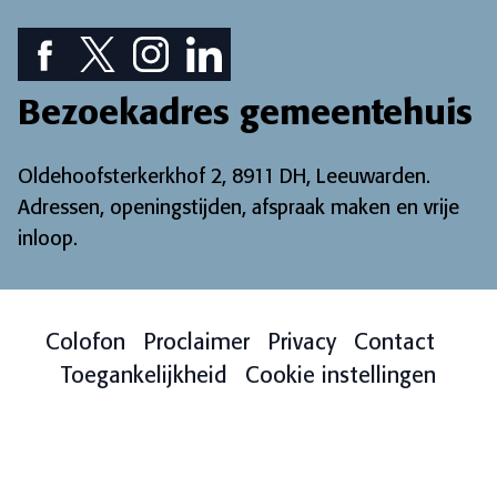
Facebook pictogram: bekijk onze Facebook pagina
Twitter pictogram: bekijk onze Twitter pagina
Instagram pictogram: bekijk onze Instagr
LinkedIn pictogram: bekijk onze Lin
Bezoekadres gemeentehuis
Oldehoofsterkerkhof 2, 8911 DH, Leeuwarden.
Adressen, openingstijden, afspraak maken en vrije
inloop
.
Colofon
Proclaimer
Privacy
Contact
Toegankelijkheid
Cookie instellingen