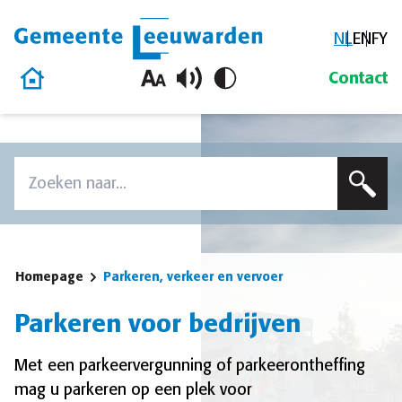
NL
EN
FY
Gemeente Leeuwarden
Homepage
Contact
Overslaan en naar de inhoud gaan
Zoek
Voer een zoekterm in om op deze site te zoeken
Homepage
Parkeren, verkeer en vervoer
Parkeren voor bedrijven
Met een parkeervergunning of parkeerontheffing
mag u parkeren op een plek voor