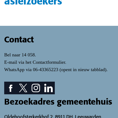
asielzoekers
Contact
Bel naar
14 058
.
E-mail via het
Contactformulier
.
WhatsApp via
06-43365223
(opent in nieuw tabblad)
.
Facebook pictogram: bekijk onze Facebook pagina
Twitter pictogram: bekijk onze Twitter pagina
Instagram pictogram: bekijk onze Instagr
LinkedIn pictogram: bekijk onze Lin
Bezoekadres gemeentehuis
Oldehoofsterkerkhof 2, 8911 DH, Leeuwarden.