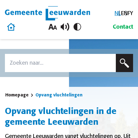
NL
EN
FY
Gemeente Leeuwarden
Homepage
Contact
Overslaan en naar de inhoud gaan
Zoek
Voer een zoekterm in om op deze site te zoeken
Homepage
Opvang vluchtelingen
Opvang vluchtelingen in de
gemeente Leeuwarden
Gemeente Leeuwarden vangt vluchtelingen op. Uit