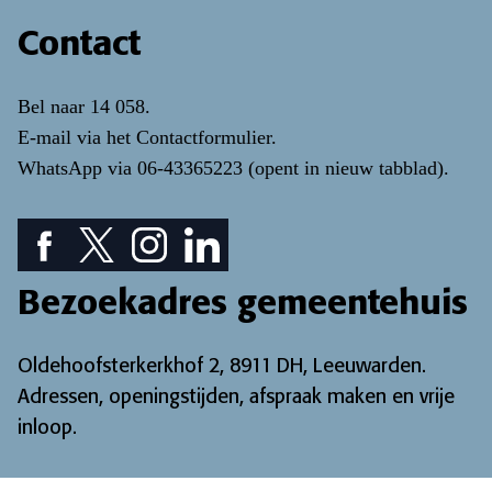
Contact
Bel naar
14 058
.
E-mail via het
Contactformulier
.
WhatsApp via
06-43365223
(opent in nieuw tabblad)
.
Facebook pictogram: bekijk onze Facebook pagina
Twitter pictogram: bekijk onze Twitter pagina
Instagram pictogram: bekijk onze Instagr
LinkedIn pictogram: bekijk onze Lin
Bezoekadres gemeentehuis
Oldehoofsterkerkhof 2, 8911 DH, Leeuwarden.
Adressen, openingstijden, afspraak maken en vrije
inloop
.