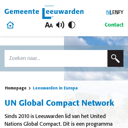
NL
EN
FY
Gemeente Leeuwarden
Homepage
Contact
Overslaan en naar de inhoud gaan
Zoek
Voer een zoekterm in om op deze site te zoeken
Homepage
Leeuwarden in Europa
UN Global Compact Network
Sinds 2010 is Leeuwarden lid van het United
Nations Global Compact. Dit is een programma