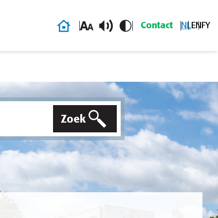
Homepage
Contact
NL
EN
FY
Zoek