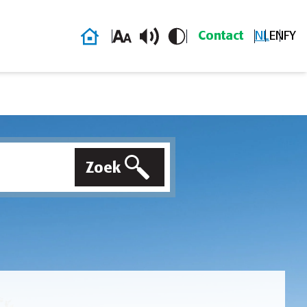
Homepage
Contact
NL
EN
FY
Zoek