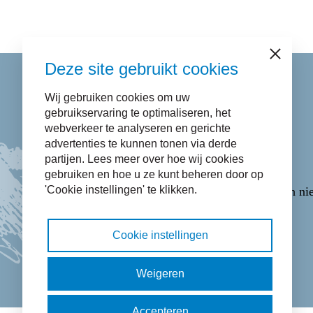
Sluiten
Deze site gebruikt cookies
Wij gebruiken cookies om uw
Contact
gebruikservaring te optimaliseren, het
webverkeer te analyseren en gerichte
advertenties te kunnen tonen via derde
Bel naar
14 058
.
partijen. Lees meer over hoe wij cookies
E-mail via het
Contactformulier
.
gebruiken en hoe u ze kunt beheren door op
'Cookie instellingen' te klikken.
WhatsApp via
06-43365223
(opent in ni
Cookie instellingen
Facebook pictogram: bekijk onze Fac
Twitter pictogram: bekijk onze 
Instagram pictogram: bek
LinkedIn pictogram:
Weigeren
Accepteren