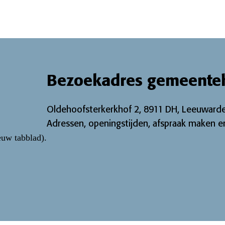
Bezoekadres gemeente
Oldehoofsterkerkhof 2, 8911 DH, Leeuwarde
Adressen, openingstijden, afspraak maken en
euw tabblad)
.
ebook pagina
Twitter pagina
ijk onze Instagram-pagina
 bekijk onze LinkedIn pagina