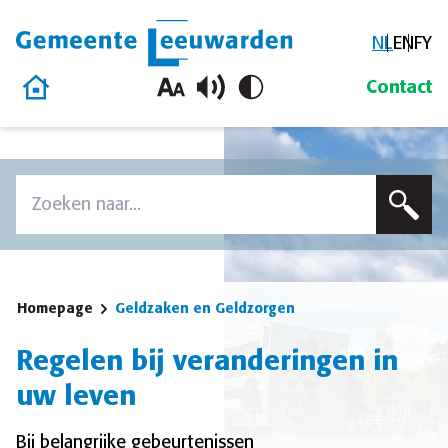
NL
EN
FY
Gemeente Leeuwarden
Homepage
Contact
Overslaan en naar de inhoud gaan
Zoek
Voer een zoekterm in om op deze site te zoeken
Homepage
Geldzaken en Geldzorgen
Regelen bij veranderingen in
uw leven
Bij belangrijke gebeurtenissen