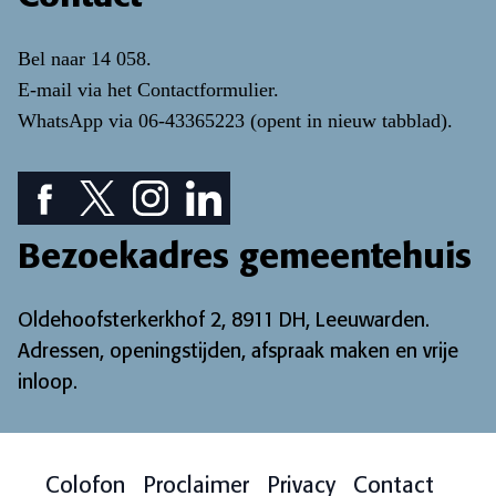
Bel naar
14 058
.
E-mail via het
Contactformulier
.
WhatsApp via
06-43365223
(opent in nieuw tabblad)
.
Facebook pictogram: bekijk onze Facebook pagina
Twitter pictogram: bekijk onze Twitter pagina
Instagram pictogram: bekijk onze Instagr
LinkedIn pictogram: bekijk onze Lin
Bezoekadres gemeentehuis
Oldehoofsterkerkhof 2, 8911 DH, Leeuwarden.
Adressen, openingstijden, afspraak maken en vrije
inloop
.
Colofon
Proclaimer
Privacy
Contact