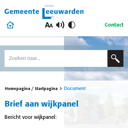
Gemeente Leeuwarden
Homepage
Contact
Overslaan en naar de inhoud gaan
Zoek
Voer een zoekterm in om op deze site te zoeken
Document
Homepagina / Startpagina
Brief aan wijkpanel
Bericht voor wijkpanel: