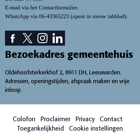
E-mail via het
Contactformulier
.
WhatsApp via
06-43365223
(opent in nieuw tabblad)
.
Facebook pictogram: bekijk onze Facebook pagina
Twitter pictogram: bekijk onze Twitter pagina
Instagram pictogram: bekijk onze Instagr
LinkedIn pictogram: bekijk onze Lin
Bezoekadres gemeentehuis
Oldehoofsterkerkhof 2, 8911 DH, Leeuwarden.
Adressen, openingstijden, afspraak maken en vrije
inloop
.
Colofon
Proclaimer
Privacy
Contact
Toegankelijkheid
Cookie instellingen